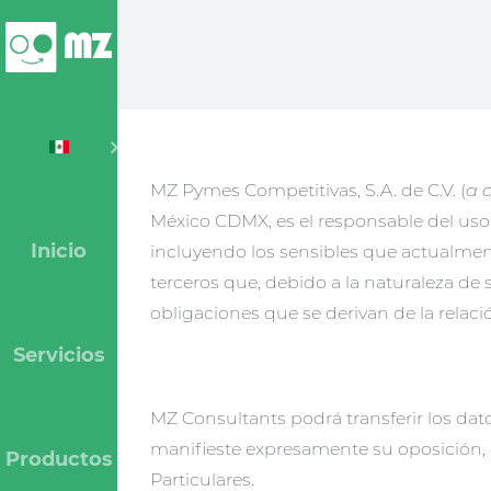
Skip
to
content
MZ Pymes Competitivas, S.A. de C.V. (
a 
México CDMX, es el responsable del uso
Inicio
incluyendo los sensibles que actualment
terceros que, debido a la naturaleza de 
obligaciones que se derivan de la relaci
Servicios
MZ Consultants podrá transferir los dato
manifieste expresamente su oposición, 
Productos
Particulares.