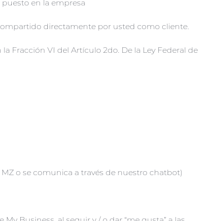
l puesto en la empresa
compartido directamente por usted como cliente.
 Fracción VI del Artículo 2do. De la Ley Federal de
a MZ o se comunica a través de nuestro chatbot)
 My Business, al seguir y / o dar “me gusta” a las