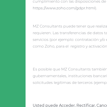
cumplimiento con las disposiciones de 
https://www.zoho.com/gdpr.html
).
MZ Consultants puede tener que realizar 
requieren. Las transferencias de datos
servicios (por ejemplo: contratación y/o
como Zoho, para el registro y activació
Es posible que MZ Consultants también d
gubernamentales, instituciones bancaria
solicitudes legítimas de terceros (ejemp
Usted puede Acceder, Rectificar, Cance