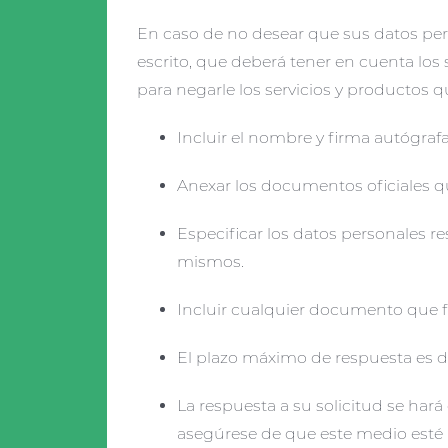
En caso de no desear que sus datos pers
escrito, que deberá tener en cuenta los
para negarle los servicios y productos qu
Incluir el nombre y firma autógrafa
Anexar los documentos oficiales que
Especificar los datos personales r
mismos.
Incluir cualquier documento que fac
El plazo máximo de respuesta es de
La respuesta a su solicitud se har
asegúrese de que este medio esté ha