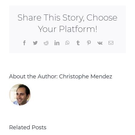
CFDI
avec
Share This Story, Choose
la
légende
Your Platform!
spécifique
au
Facebook
Twitter
Reddit
LinkedIn
WhatsApp
Tumblr
Pinterest
Vk
Email
reçu
fiscal
de
don
About the Author:
Christophe Mendez
Related Posts
r